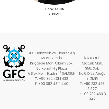
Cenk AYDIN
Kurucu
GFC Denizcilik ve Ticaret A.Ş.
MERKEZ OFİS
İZMİR OFİS
Kılıçdede Mah. Ülkem Sok.
Atatürk Mah.
Borkonut Niş Plaza
356. Sok.
A Blok No: 1 İlkadım / SAMSUN
No:6 D:52 Aliağa
T: +90 362 431 1 432
/ İZMİR
F: +90 362 431 1 440
T: +90 232 463
3 377
F: +90 232 463 3
347